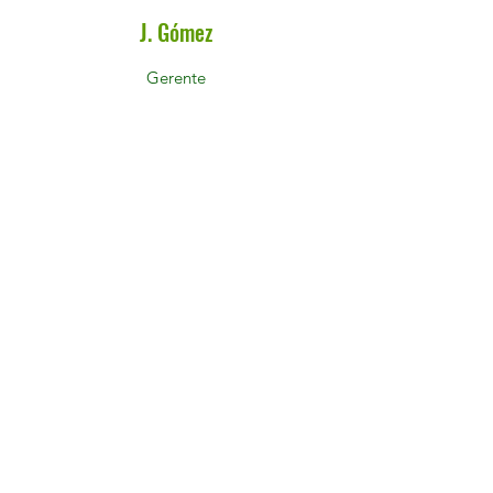
J. Gómez
Gerente
Aime Cleaning Services
Professional Cleaning Services in Miami
✉️
aimecleaningservices@gmail.com
📞+1 (855) 956-3801